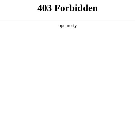
产品及服务
行业解决方案
合作伙伴
投资者关系
智能+”规模化落地推动产业重构
《经济日报》在《“人工智能+”规模化落地推动产业重构》一文中指出，
突破140万亿，两年间增长超千倍。面对这场技术洪流，如何将技术红利
rocess”理念，公司2026年Q1营收达405.6亿元，其中AI业务收入约1
已完成关键一跃：从边缘化的对话工具，进阶为以智能体为核心的业务中